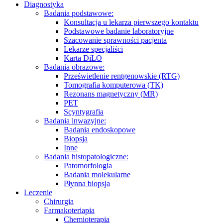
Diagnostyka
Badania podstawowe:
Konsultacja u lekarza pierwszego kontaktu
Podstawowe badanie laboratoryjne
Szacowanie sprawności pacjenta
Lekarze specjaliści
Karta DiLO
Badania obrazowe:
Prześwietlenie rentgenowskie (RTG)
Tomografia komputerowa (TK)
Rezonans magnetyczny (MR)
PET
Scyntygrafia
Badania inwazyjne:
Badania endoskopowe
Biopsja
Inne
Badania histopatologiczne:
Patomorfologia
Badania molekularne
Płynna biopsja
Leczenie
Chirurgia
Farmakoteriapia
Chemioterapia