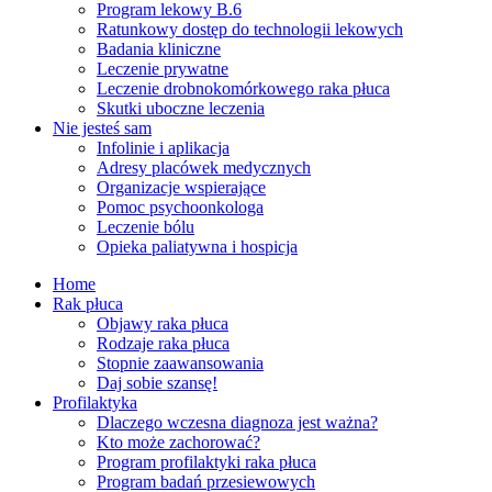
Program lekowy B.6
Ratunkowy dostęp do technologii lekowych
Badania kliniczne
Leczenie prywatne
Leczenie drobnokomórkowego raka płuca
Skutki uboczne leczenia
Nie jesteś sam
Infolinie i aplikacja
Adresy placówek medycznych
Organizacje wspierające
Pomoc psychoonkologa
Leczenie bólu
Opieka paliatywna i hospicja
Home
Rak płuca
Objawy raka płuca
Rodzaje raka płuca
Stopnie zaawansowania
Daj sobie szansę!
Profilaktyka
Dlaczego wczesna diagnoza jest ważna?
Kto może zachorować?
Program profilaktyki raka płuca
Program badań przesiewowych