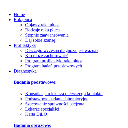
Home
Rak płuca
Objawy raka płuca
Rodzaje raka płuca
Stopnie zaawansowania
Daj sobie szansę!
Profilaktyka
Dlaczego wczesna diagnoza jest ważna?
Kto może zachorować?
Program profilaktyki raka płuca
Program badań przesiewowych
Diagnostyka
Badania podstawowe:
Konsultacja u lekarza pierwszego kontaktu
Podstawowe badanie laboratoryjne
Szacowanie sprawności pacjenta
Lekarze specjaliści
Karta DiLO
Badania obrazowe: