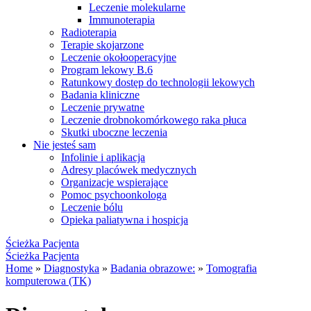
Leczenie molekularne
Immunoterapia
Radioterapia
Terapie skojarzone
Leczenie okołooperacyjne
Program lekowy B.6
Ratunkowy dostęp do technologii lekowych
Badania kliniczne
Leczenie prywatne
Leczenie drobnokomórkowego raka płuca
Skutki uboczne leczenia
Nie jesteś sam
Infolinie i aplikacja
Adresy placówek medycznych
Organizacje wspierające
Pomoc psychoonkologa
Leczenie bólu
Opieka paliatywna i hospicja
Ścieżka Pacjenta
Ścieżka Pacjenta
Home
»
Diagnostyka
»
Badania obrazowe:
»
Tomografia
komputerowa (TK)