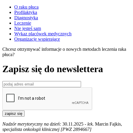
O raku płuca
Profilaktyka
Diagnostyka
Leczenie
Nie jesteś sam
Wykaz placówek medycznych
Organizacje wspierające
Chcesz otrzymywać informacje o nowych metodach leczenia raka
płuca?
Zapisz się do newslettera
zapisz się
Nadzór merytoryczny na dzień:
30.11.2025 -
lek.
Marcin Fajkis,
specjalista onkologii klinicznej [PWZ 2894667]