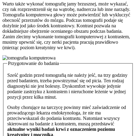
Warto także wykonać tomografię jamy brzusznej, może wykazać,
czy rak rozprzestrzenił się na wątrobę, nadnercza lub inne narządy.
Tomografia komputerowa głowy może potwierdzić lub wykluczyć
obecność przerzutów do mózgu. Podczas tomografii podaje się
dożylnie jod jako środek kontrastowy. Kontrast pozwala na
dokładniejsze obejrzenie ocenianego obszaru podczas badania.
Zanim zlecimy wykonanie tomografii komputerowej z kontrastem,
musimy upewnić się, czy nerki pacjenta pracują prawidłowo
(mierząc poziom kreatyniny we krwi).
Przygotowanie do badania
Sześć godzin przed tomografią nie należy jeść, na trzy godziny
przed badaniem, trzeba powstrzymać się od picia. Ten rodzaj
diagnostyki nie jest bolesny. Dyskomfort wywołuje jedynie
podanie zastrzyku z kontrastem i nieruchome leżenie w jednej
pozycji przez kilka minut.
Osoby chorujące na tarczycę powinny mieć zaświadczenie od
prowadzącego lekarza endokrynologa, że nie ma
przeciwwskazań do podania kontrastu. Natomiast wszyscy
skierowani na badanie z kontrastem, muszą przedstawić
aktualne wyniki badań krwi z oznaczeniem poziomu
kreatyniny i mocznika
.