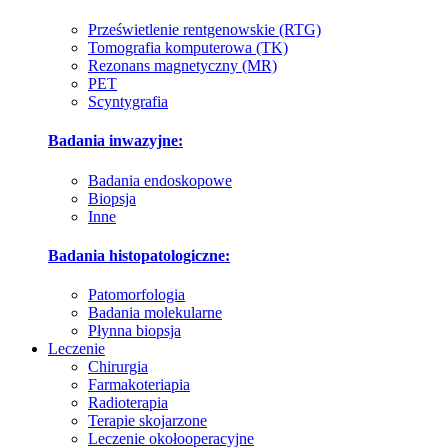
Prześwietlenie rentgenowskie (RTG)
Tomografia komputerowa (TK)
Rezonans magnetyczny (MR)
PET
Scyntygrafia
Badania inwazyjne:
Badania endoskopowe
Biopsja
Inne
Badania histopatologiczne:
Patomorfologia
Badania molekularne
Płynna biopsja
Leczenie
Chirurgia
Farmakoteriapia
Radioterapia
Terapie skojarzone
Leczenie okołooperacyjne