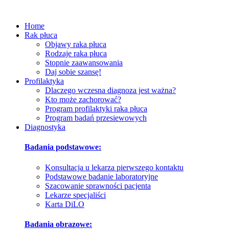
Home
Rak płuca
Objawy raka płuca
Rodzaje raka płuca
Stopnie zaawansowania
Daj sobie szansę!
Profilaktyka
Dlaczego wczesna diagnoza jest ważna?
Kto może zachorować?
Program profilaktyki raka płuca
Program badań przesiewowych
Diagnostyka
Badania podstawowe:
Konsultacja u lekarza pierwszego kontaktu
Podstawowe badanie laboratoryjne
Szacowanie sprawności pacjenta
Lekarze specjaliści
Karta DiLO
Badania obrazowe: