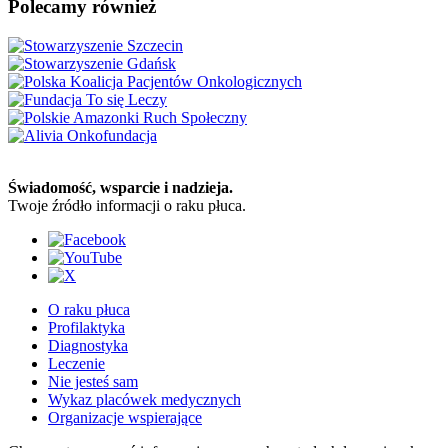
Polecamy również
Świadomość, wsparcie i nadzieja.
Twoje źródło informacji o raku płuca.
O raku płuca
Profilaktyka
Diagnostyka
Leczenie
Nie jesteś sam
Wykaz placówek medycznych
Organizacje wspierające