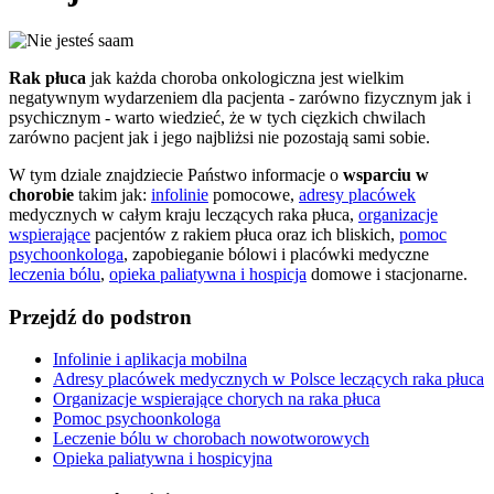
Rak płuca
jak każda choroba onkologiczna jest wielkim
negatywnym wydarzeniem dla pacjenta - zarówno fizycznym jak i
psychicznym - warto wiedzieć, że w tych cięzkich chwilach
zarówno pacjent jak i jego najbliżsi nie pozostają sami sobie.
W tym dziale znajdziecie Państwo informacje o
wsparciu w
chorobie
takim jak:
infolinie
pomocowe,
adresy placówek
medycznych w całym kraju leczących raka płuca,
organizacje
wspierające
pacjentów z rakiem płuca oraz ich bliskich,
pomoc
psychoonkologa
, zapobieganie bólowi i placówki medyczne
leczenia bólu
,
opieka paliatywna i hospicja
domowe i stacjonarne.
Przejdź do podstron
Infolinie i aplikacja mobilna
Adresy placówek medycznych w Polsce leczących raka płuca
Organizacje wspierające chorych na raka płuca
Pomoc psychoonkologa
Leczenie bólu w chorobach nowotworowych
Opieka paliatywna i hospicyjna