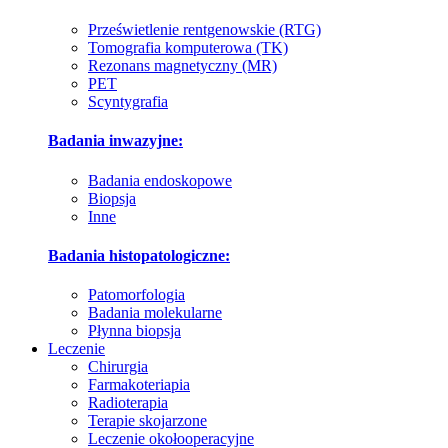
Prześwietlenie rentgenowskie (RTG)
Tomografia komputerowa (TK)
Rezonans magnetyczny (MR)
PET
Scyntygrafia
Badania inwazyjne:
Badania endoskopowe
Biopsja
Inne
Badania histopatologiczne:
Patomorfologia
Badania molekularne
Płynna biopsja
Leczenie
Chirurgia
Farmakoteriapia
Radioterapia
Terapie skojarzone
Leczenie okołooperacyjne