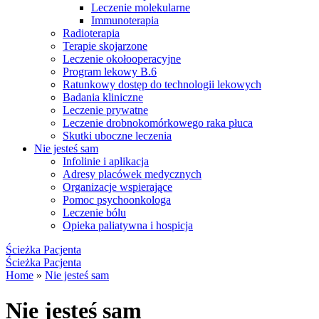
Leczenie molekularne
Immunoterapia
Radioterapia
Terapie skojarzone
Leczenie okołooperacyjne
Program lekowy B.6
Ratunkowy dostęp do technologii lekowych
Badania kliniczne
Leczenie prywatne
Leczenie drobnokomórkowego raka płuca
Skutki uboczne leczenia
Nie jesteś sam
Infolinie i aplikacja
Adresy placówek medycznych
Organizacje wspierające
Pomoc psychoonkologa
Leczenie bólu
Opieka paliatywna i hospicja
Ścieżka Pacjenta
Ścieżka Pacjenta
Home
»
Nie jesteś sam
Nie jesteś sam