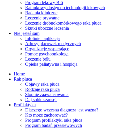
Program lekowy B.6
Ratunkowy dostęp do technologii lekowych
Badania kliniczne
Leczenie prywatne
Leczenie drobnokomórkowego raka płuca
Skutki uboczne leczenia
Nie jesteś sam
Infolinie i aplikacja
Adresy placówek medycznych
Organizacje wspierające
Pomoc psychoonkologa
Leczenie bólu
Opieka paliatywna i hospicja
Home
Rak płuca
Objawy raka płuca
Rodzaje raka płuca
Stopnie zaawansowania
Daj sobie szansę!
Profilaktyka
Dlaczego wczesna diagnoza jest ważna?
Kto może zachorować?
Program profilaktyki raka płuca
Program badań przesiewowych