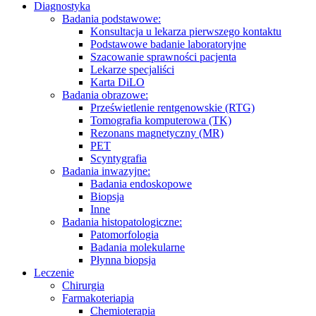
Diagnostyka
Badania podstawowe:
Konsultacja u lekarza pierwszego kontaktu
Podstawowe badanie laboratoryjne
Szacowanie sprawności pacjenta
Lekarze specjaliści
Karta DiLO
Badania obrazowe:
Prześwietlenie rentgenowskie (RTG)
Tomografia komputerowa (TK)
Rezonans magnetyczny (MR)
PET
Scyntygrafia
Badania inwazyjne:
Badania endoskopowe
Biopsja
Inne
Badania histopatologiczne:
Patomorfologia
Badania molekularne
Płynna biopsja
Leczenie
Chirurgia
Farmakoteriapia
Chemioterapia