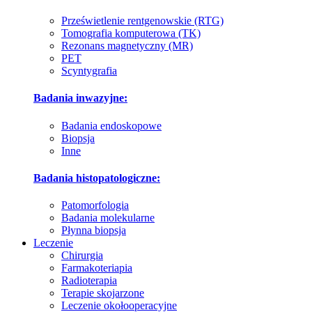
Prześwietlenie rentgenowskie (RTG)
Tomografia komputerowa (TK)
Rezonans magnetyczny (MR)
PET
Scyntygrafia
Badania inwazyjne:
Badania endoskopowe
Biopsja
Inne
Badania histopatologiczne:
Patomorfologia
Badania molekularne
Płynna biopsja
Leczenie
Chirurgia
Farmakoteriapia
Radioterapia
Terapie skojarzone
Leczenie okołooperacyjne