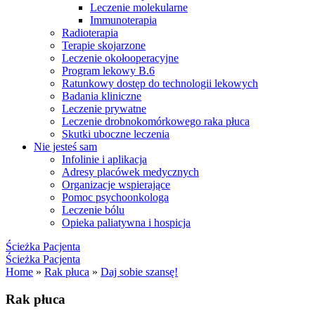
Leczenie molekularne
Immunoterapia
Radioterapia
Terapie skojarzone
Leczenie okołooperacyjne
Program lekowy B.6
Ratunkowy dostęp do technologii lekowych
Badania kliniczne
Leczenie prywatne
Leczenie drobnokomórkowego raka płuca
Skutki uboczne leczenia
Nie jesteś sam
Infolinie i aplikacja
Adresy placówek medycznych
Organizacje wspierające
Pomoc psychoonkologa
Leczenie bólu
Opieka paliatywna i hospicja
Ścieżka Pacjenta
Ścieżka Pacjenta
Home
»
Rak płuca
»
Daj sobie szansę!
Rak płuca