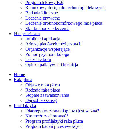
Program lekowy B.6
Ratunkowy dostęp do technologii lekowych
Badania kliniczne
Leczenie prywatne
Leczenie drobnokomórkowego raka płuca
Skutki uboczne leczenia
Nie jesteś sam
Infolinie i aplikacja
Adresy placówek medycznych
Organizacje wspierające
Pomoc psychoonkologa
Leczenie bólu
Opieka paliatywna i hospicja
Home
Rak płuca
Objawy raka płuca
Rodzaje raka płuca
Stopnie zaawansowania
Daj sobie szansę!
Profilaktyka
Dlaczego wczesna diagnoza jest ważna?
Kto może zachorować?
Program profilaktyki raka płuca
Program badań przesiewowych