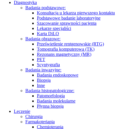
Diagnostyka
Badania podstawowe:
Konsultacja u lekarza pierwszego kontaktu
Podstawowe badanie laboratoryjne
Szacowanie sprawności pacjenta
Lekarze specjaliści
Karta DiLO
Badania obrazowe:
Prześwietlenie rentgenowskie (RTG)
Tomografia komputerowa (TK)
Rezonans magnetyczny (MR)
PET
Scyntygrafia
Badania inwazyjne:
Badania endoskopowe
Biopsja
Inne
Badania histopatologiczne:
Patomorfologia
Badania molekularne
Płynna biopsja
Leczenie
Chirurgia
Farmakoteriapia
Chemioterapia