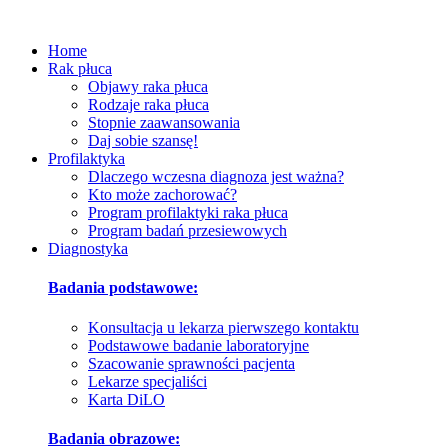
Home
Rak płuca
Objawy raka płuca
Rodzaje raka płuca
Stopnie zaawansowania
Daj sobie szansę!
Profilaktyka
Dlaczego wczesna diagnoza jest ważna?
Kto może zachorować?
Program profilaktyki raka płuca
Program badań przesiewowych
Diagnostyka
Badania podstawowe:
Konsultacja u lekarza pierwszego kontaktu
Podstawowe badanie laboratoryjne
Szacowanie sprawności pacjenta
Lekarze specjaliści
Karta DiLO
Badania obrazowe: