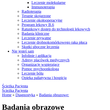
Leczenie molekularne
Immunoterapia
Radioterapia
Terapie skojarzone
Leczenie okołooperacyjne
Program lekowy B.6
Ratunkowy dostęp do technologii lekowych
Badania kliniczne
Leczenie prywatne
Leczenie drobnokomórkowego raka płuca
Skutki uboczne leczenia
Nie jesteś sam
Infolinie i aplikacja
Adresy placówek medycznych
Organizacje wspierające
Pomoc psychoonkologa
Leczenie bólu
Opieka paliatywna i hospicja
Ścieżka Pacjenta
Ścieżka Pacjenta
Home
»
Diagnostyka
»
Badania obrazowe:
Badania obrazowe