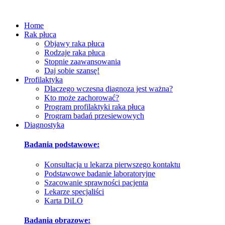
Home
Rak płuca
Objawy raka płuca
Rodzaje raka płuca
Stopnie zaawansowania
Daj sobie szansę!
Profilaktyka
Dlaczego wczesna diagnoza jest ważna?
Kto może zachorować?
Program profilaktyki raka płuca
Program badań przesiewowych
Diagnostyka
Badania podstawowe:
Konsultacja u lekarza pierwszego kontaktu
Podstawowe badanie laboratoryjne
Szacowanie sprawności pacjenta
Lekarze specjaliści
Karta DiLO
Badania obrazowe: