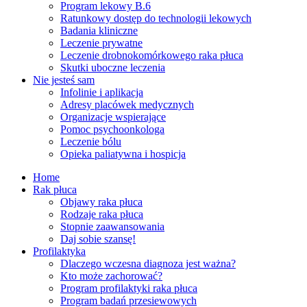
Program lekowy B.6
Ratunkowy dostęp do technologii lekowych
Badania kliniczne
Leczenie prywatne
Leczenie drobnokomórkowego raka płuca
Skutki uboczne leczenia
Nie jesteś sam
Infolinie i aplikacja
Adresy placówek medycznych
Organizacje wspierające
Pomoc psychoonkologa
Leczenie bólu
Opieka paliatywna i hospicja
Home
Rak płuca
Objawy raka płuca
Rodzaje raka płuca
Stopnie zaawansowania
Daj sobie szansę!
Profilaktyka
Dlaczego wczesna diagnoza jest ważna?
Kto może zachorować?
Program profilaktyki raka płuca
Program badań przesiewowych