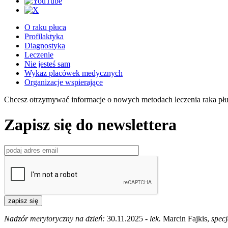
O raku płuca
Profilaktyka
Diagnostyka
Leczenie
Nie jesteś sam
Wykaz placówek medycznych
Organizacje wspierające
Chcesz otrzymywać informacje o nowych metodach leczenia raka pł
Zapisz się do newslettera
zapisz się
Nadzór merytoryczny na dzień:
30.11.2025 -
lek.
Marcin Fajkis,
specj