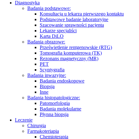
Diagnostyka
Badania podstawowe:
Konsultacja u lekarza pierwszego kontaktu
Podstawowe badanie laboratoryjne
Szacowanie sprawności pacjenta
Lekarze specjaliści
Karta DiLO
Badania obrazowe:
Prześwietlenie rentgenowskie (RTG)
Tomografia komputerowa (TK)
Rezonans magnetyczny (MR)
PET
Scyntygrafia
Badania inwazyjne:
Badania endoskopowe
Biopsja
Inne
Badania histopatologiczne:
Patomorfologia
Badania molekularne
Płynna biopsja
Leczenie
Chirurgia
Farmakoteriapia
Chemioterapia