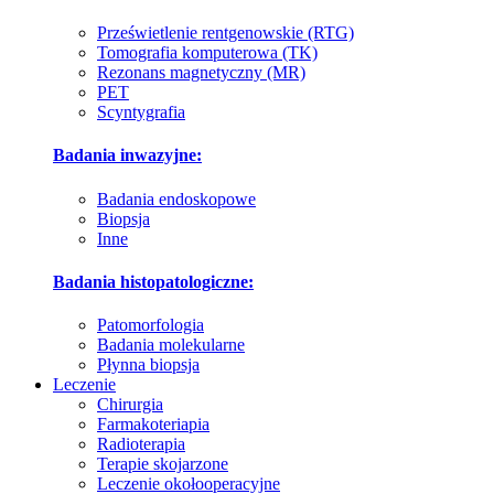
Prześwietlenie rentgenowskie (RTG)
Tomografia komputerowa (TK)
Rezonans magnetyczny (MR)
PET
Scyntygrafia
Badania inwazyjne:
Badania endoskopowe
Biopsja
Inne
Badania histopatologiczne:
Patomorfologia
Badania molekularne
Płynna biopsja
Leczenie
Chirurgia
Farmakoteriapia
Radioterapia
Terapie skojarzone
Leczenie okołooperacyjne