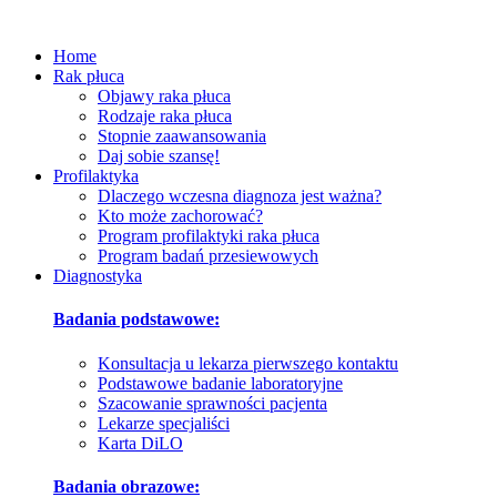
Home
Rak płuca
Objawy raka płuca
Rodzaje raka płuca
Stopnie zaawansowania
Daj sobie szansę!
Profilaktyka
Dlaczego wczesna diagnoza jest ważna?
Kto może zachorować?
Program profilaktyki raka płuca
Program badań przesiewowych
Diagnostyka
Badania podstawowe:
Konsultacja u lekarza pierwszego kontaktu
Podstawowe badanie laboratoryjne
Szacowanie sprawności pacjenta
Lekarze specjaliści
Karta DiLO
Badania obrazowe: