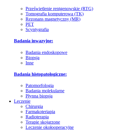
Prześwietlenie rentgenowskie (RTG)
Tomografia komputerowa (TK)
Rezonans magnetyczny (MR)
PET
Scyntygrafia
Badania inwazyjne:
Badania endoskopowe
Biopsja
Inne
Badania histopatologiczne:
Patomorfologia
Badania molekularne
Płynna biopsja
Leczenie
Chirurgia
Farmakoteriapia
Radioterapia
Terapie skojarzone
Leczenie okołooperacyjne