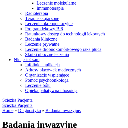
Leczenie molekularne
Immunoterapia
Radioterapia
Terapie skojarzone
Leczenie okołooperacyjne
Program lekowy B.6
Ratunkowy dostęp do technologii lekowych
Badania kliniczne
Leczenie prywatne
Leczenie drobnokomórkowego raka płuca
Skutki uboczne leczenia
Nie jesteś sam
Infolinie i aplikacja
Adresy placówek medycznych
Organizacje wspierające
Pomoc psychoonkologa
Leczenie bólu
Opieka paliatywna i hospicja
Ścieżka Pacjenta
Ścieżka Pacjenta
Home
»
Diagnostyka
»
Badania inwazyjne:
Badania inwazyjne