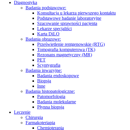
Diagnostyka
Badania podstawowe:
Konsultacja u lekarza pierwszego kontaktu
Podstawowe badanie laboratoryjne
Szacowanie sprawności pacjenta
Lekarze specjaliści
Karta DiLO
Badania obrazowe:
Prześwietlenie rentgenowskie (RTG)
Tomografia komputerowa (TK)
Rezonans magnetyczny (MR)
PET
Scyntygrafia
Badania inwazyjne:
Badania endoskopowe
Biopsja
Inne
Badania histopatologiczne:
Patomorfologia
Badania molekularne
Płynna biopsja
Leczenie
Chirurgia
Farmakoteriapia
Chemioterapia