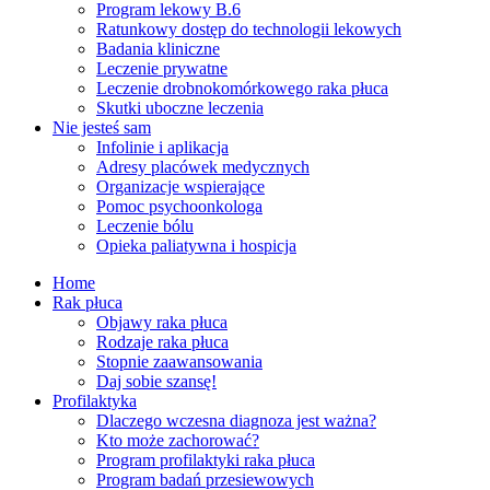
Program lekowy B.6
Ratunkowy dostęp do technologii lekowych
Badania kliniczne
Leczenie prywatne
Leczenie drobnokomórkowego raka płuca
Skutki uboczne leczenia
Nie jesteś sam
Infolinie i aplikacja
Adresy placówek medycznych
Organizacje wspierające
Pomoc psychoonkologa
Leczenie bólu
Opieka paliatywna i hospicja
Home
Rak płuca
Objawy raka płuca
Rodzaje raka płuca
Stopnie zaawansowania
Daj sobie szansę!
Profilaktyka
Dlaczego wczesna diagnoza jest ważna?
Kto może zachorować?
Program profilaktyki raka płuca
Program badań przesiewowych