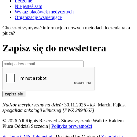
Leczenie
Nie jesteś sam
Wykaz placówek medycznych
Organizacje wspierające
Chcesz otrzymywać informacje o nowych metodach leczenia raka
płuca?
Zapisz się do newslettera
zapisz się
Nadzór merytoryczny na dzień:
30.11.2025 -
lek.
Marcin Fajkis,
specjalista onkologii klinicznej [PWZ 2894667]
© 2026 All Rights Reserved - Stowarzyszenie Walki z Rakiem
Płuca Oddział Szczecin |
Polityka prywatności
Systemy CMS Telvinet.pl
| Designed by Markom |
Zaloguj się