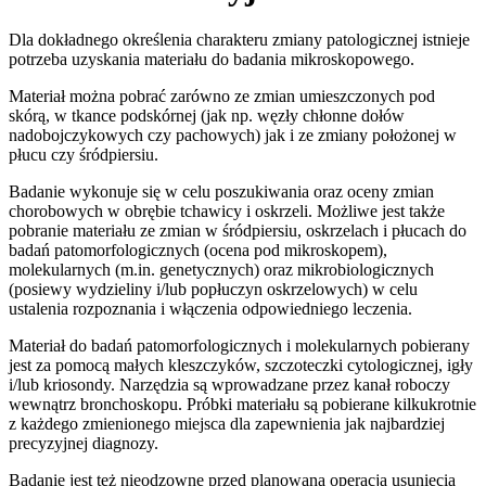
Dla dokładnego określenia charakteru zmiany patologicznej istnieje
potrzeba uzyskania materiału do badania mikroskopowego.
Materiał można pobrać zarówno ze zmian umieszczonych pod
skórą, w tkance podskórnej (jak np. węzły chłonne dołów
nadobojczykowych czy pachowych) jak i ze zmiany położonej w
płucu czy śródpiersiu.
Badanie wykonuje się w celu poszukiwania oraz oceny zmian
chorobowych w obrębie tchawicy i oskrzeli. Możliwe jest także
pobranie materiału ze zmian w śródpiersiu, oskrzelach i płucach do
badań patomorfologicznych (ocena pod mikroskopem),
molekularnych (m.in. genetycznych) oraz mikrobiologicznych
(posiewy wydzieliny i/lub popłuczyn oskrzelowych) w celu
ustalenia rozpoznania i włączenia odpowiedniego leczenia.
Materiał do badań patomorfologicznych i molekularnych pobierany
jest za pomocą małych kleszczyków, szczoteczki cytologicznej, igły
i/lub kriosondy. Narzędzia są wprowadzane przez kanał roboczy
wewnątrz bronchoskopu. Próbki materiału są pobierane kilkukrotnie
z każdego zmienionego miejsca dla zapewnienia jak najbardziej
precyzyjnej diagnozy.
Badanie jest też nieodzowne przed planowaną operacją usunięcia