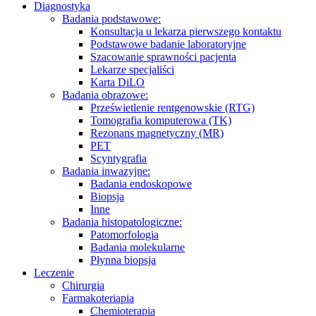
Diagnostyka
Badania podstawowe:
Konsultacja u lekarza pierwszego kontaktu
Podstawowe badanie laboratoryjne
Szacowanie sprawności pacjenta
Lekarze specjaliści
Karta DiLO
Badania obrazowe:
Prześwietlenie rentgenowskie (RTG)
Tomografia komputerowa (TK)
Rezonans magnetyczny (MR)
PET
Scyntygrafia
Badania inwazyjne:
Badania endoskopowe
Biopsja
Inne
Badania histopatologiczne:
Patomorfologia
Badania molekularne
Płynna biopsja
Leczenie
Chirurgia
Farmakoteriapia
Chemioterapia