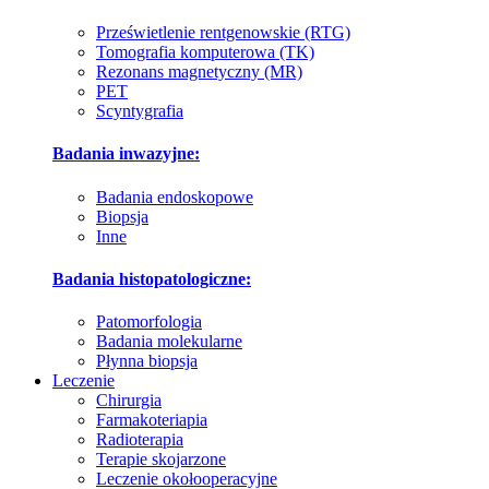
Prześwietlenie rentgenowskie (RTG)
Tomografia komputerowa (TK)
Rezonans magnetyczny (MR)
PET
Scyntygrafia
Badania inwazyjne:
Badania endoskopowe
Biopsja
Inne
Badania histopatologiczne:
Patomorfologia
Badania molekularne
Płynna biopsja
Leczenie
Chirurgia
Farmakoteriapia
Radioterapia
Terapie skojarzone
Leczenie okołooperacyjne