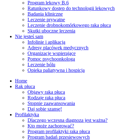
Program lekowy B.6
Ratunkowy dostęp do technologii lekowych
Badania kliniczne
Leczenie prywatne
Leczenie drobnokomórkowego raka płuca
Skutki uboczne leczenia
Nie jesteś sam
Infolinie i aplikacja
Adresy placówek medycznych
Organizacje wspierające
Pomoc psychoonkologa
Leczenie bólu
Opieka paliatywna i hospicja
Home
Rak płuca
Objawy raka płuca
Rodzaje raka płuca
Stopnie zaawansowania
Daj sobie szansę!
Profilaktyka
Dlaczego wczesna diagnoza jest ważna?
Kto może zachorować?
Program profilaktyki raka płuca
Program badań przesiewowych