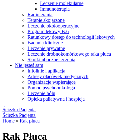
Leczenie molekularne
Immunoterapia
Radioterapia
Terapie skojarzone
Leczenie okołooperacyjne
Program lekowy B.6
Ratunkowy dostęp do technologii lekowych
Badania kliniczne
Leczenie prywatne
Leczenie drobnokomórkowego raka płuca
Skutki uboczne leczenia
Nie jesteś sam
Infolinie i aplikacja
Adresy placówek medycznych
Organizacje wspierające
Pomoc psychoonkologa
Leczenie bólu
Opieka paliatywna i hospicja
Ścieżka Pacjenta
Ścieżka Pacjenta
Home
»
Rak płuca
Rak Płuca