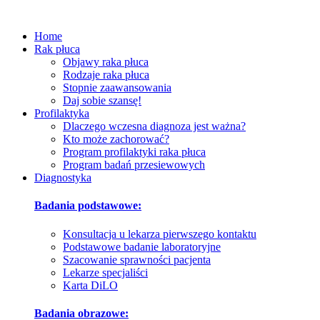
Home
Rak płuca
Objawy raka płuca
Rodzaje raka płuca
Stopnie zaawansowania
Daj sobie szansę!
Profilaktyka
Dlaczego wczesna diagnoza jest ważna?
Kto może zachorować?
Program profilaktyki raka płuca
Program badań przesiewowych
Diagnostyka
Badania podstawowe:
Konsultacja u lekarza pierwszego kontaktu
Podstawowe badanie laboratoryjne
Szacowanie sprawności pacjenta
Lekarze specjaliści
Karta DiLO
Badania obrazowe: